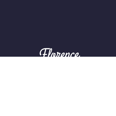
Florence
Fais une belle expérience! Apprends l'italien en
Toscane
Découvre et admire l'art et la culture à
Florence, amuse-toi et relaxe-toi en profitant
de la mer et de la nature à Orbetello