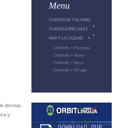
Menu
CURSOS DE ITALIANO
CURSOS ESPECIALES
MAR Y LA CIUDAD
Orbetello + Florencia
Orbetello + Roma
Orbetello + Siena
Orbetello + Perugia
de idiomas
ica y