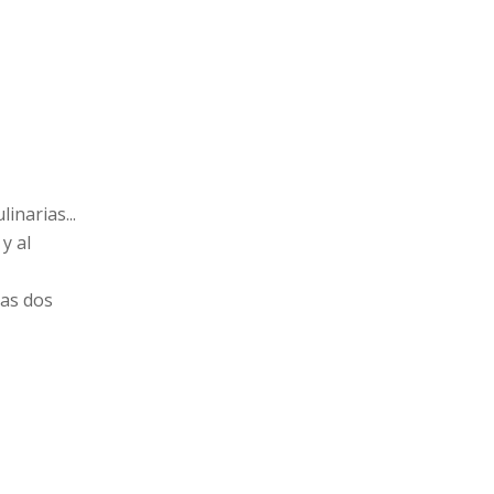
inarias...
y al
las dos