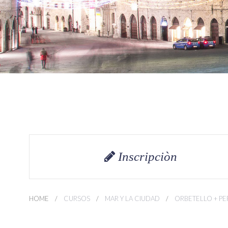
Inscripciòn
HOME
CURSOS
MAR Y LA CIUDAD
ORBETELLO + PE